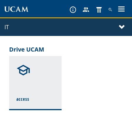
Skip
to
main
IT
content
Drive UCAM
access