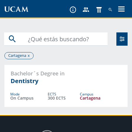
Skip
to
main
content
Cartagena
Bachelor´s Degree in
Dentistry
Mode
ECTS
Campus
On Campus
300 ECTS
Cartagena