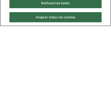
Rechazarlas todas
Photographic History
Aceptar todas las cookies
Request information
Seminar and workshop