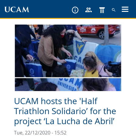
Skip
to
main
content
UCAM hosts the 'Half
Triathlon Solidario’ for the
project ‘La Lucha de Abril’
Tue, 22/12/2020 - 15:52