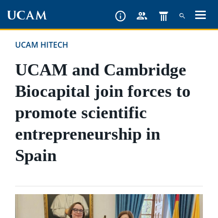
Skip
to
main
UCAM HITECH
content
UCAM and Cambridge
Biocapital join forces to
promote scientific
entrepreneurship in
Spain