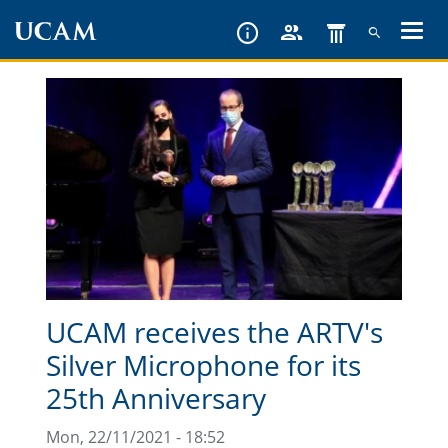
Skip
to
main
content
UCAM receives the ARTV's
Silver Microphone for its
25th Anniversary
Mon, 22/11/2021 - 18:52