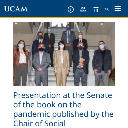
Skip
to
main
content
Presentation at the Senate
of the book on the
pandemic published by the
Chair of Social