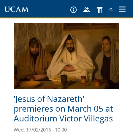
Skip
to
main
content
'Jesus of Nazareth'
premieres on March 05 at
Auditorium Victor Villegas
Wed, 17/02/2016 - 10:00