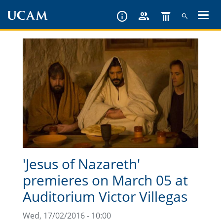
Skip
to
main
content
'Jesus of Nazareth'
premieres on March 05 at
Auditorium Victor Villegas
Wed, 17/02/2016 - 10:00