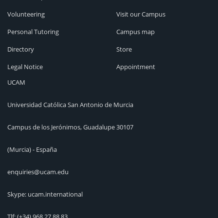
Volunteering
Visit our Campus
Personal Tutoring
Campus map
Directory
Store
Legal Notice
Appointment
UCAM
Universidad Católica San Antonio de Murcia
Campus de los Jerónimos, Guadalupe 30107
(Murcia) - España
enquiries@ucam.edu
Skype: ucam.international
Tlf:
(+34) 968 27 88 83