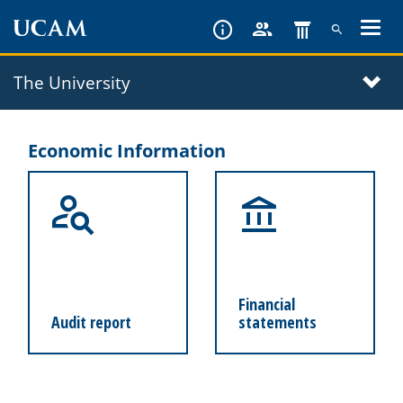
Skip
to
main
The University
content
Economic Information
Financial
Audit report
statements