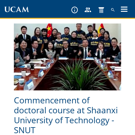
Skip
to
main
content
Commencement of
doctoral course at Shaanxi
University of Technology -
SNUT