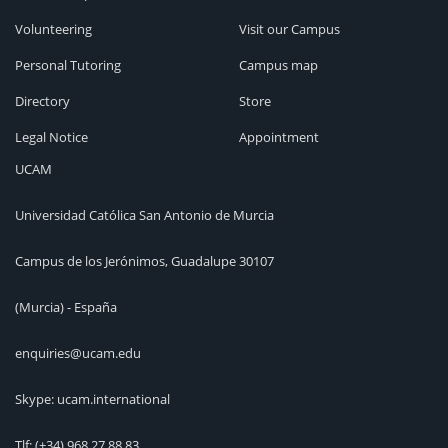
Volunteering
Visit our Campus
Personal Tutoring
Campus map
Directory
Store
Legal Notice
Appointment
UCAM
Universidad Católica San Antonio de Murcia
Campus de los Jerónimos, Guadalupe 30107
(Murcia) - España
enquiries@ucam.edu
Skype: ucam.international
Tlf:
(+34) 968 27 88 83