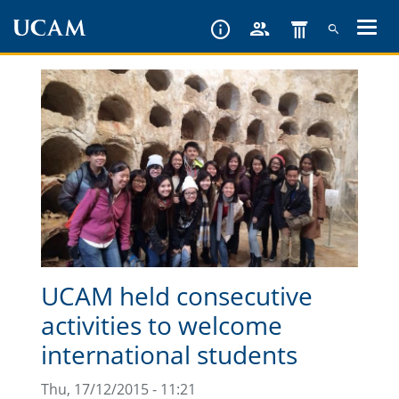
Skip
to
main
content
UCAM held consecutive
activities to welcome
international students
Thu, 17/12/2015 - 11:21