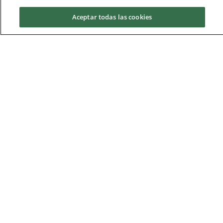
Aceptar todas las cookies
Academic Calendar
Calendar master
Request information
The program will be held from Monday to Thursday,
from 4:00 pm until 9:00 pm.