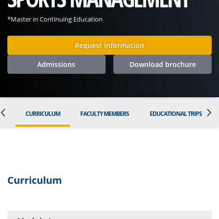
*Master in Continuing Education
Request information
Admissions
Download brochure
ON
CURRICULUM
FACULTY MEMBERS
EDUCATIONAL TRIPS
Curriculum