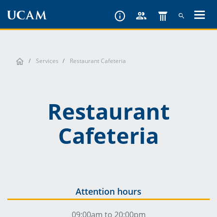
Skip
to
main
content
Services
Restaurant Cafeteria
Restaurant
Cafeteria
Attention hours
09:00am to 20:00pm